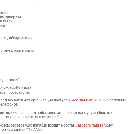
тация
тия, фабрики
иматели
рны
ервис, обслуживание
орговля, реализация
редложений
с, крупный бизнес
вое пространство
редназначен для организации доступа к
базе данных ИнМАК
с помощью
телефонов.
оптимизирована под небольшие экраны и клавиатуру мобильных
енном для пользователя интерфейсе.
ом сервере wap.inmak.ru входит в состав
базового пакета
услуг,
ной компанией "ИнМАК".