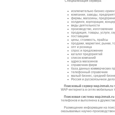
Специализация сервера:
исключительно бизнес-ориен
компании, заводы, предприя
фирмы, магазины, предприн
холдинги, корпорации, конце
виды деятельности
производство, изготовление
продукция, товары, услуги, с
поставщики
цены, стоимость, прайсы
продажи, маркетинг, рынки, т
опт и розница
спрос и предложение
каталог предприятий
список компаний
адреса магазинов
справочник фирм
база данных коммерческих п
телефонный справочник
малый бизнес, средний бизне
Россия и русскоязычное дело
Поисковый сервер wap.inmak.ru
п
WAP-интернета в сетях мобильных 
Поисковая система wap.inmak.ru
телефонов и выполнена в дружеств
Размещение информации на поисков
оказываемых научно-производствен