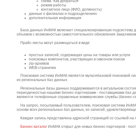
схема "Как добраться"
режим работы
контактное лицо (ФИО, должность)
данные о филиалах и подразделениях
дополнительная информация
База данных ИнМАК включает специализированную подсистему д
объемов с возможностью самостоятельного обновления Заказчиком
Прайс-листы могут размещаться в виде:
простых записей, содержащих цены на товары или услуги
поисковых компонетов, участвующих в сквозном поиске
zip-архивов
WEB-страничек
Поисковая система ИнМАК является мультибазовой поисковой си
из региональных баз данных.
Региональные базы данных поддерживаются в актуальном состоя
периодичностью нашими бизнес-партнерами - поставщиками баз дан
являются телефонные справочные коммерческие службы (бизнес-сп
На запрос, посылаемый пользователем, поисковая система ИнМА
основе всех региональных баз данных, из записей, удовлетворяющи
Каждая запись представлена адресной страницей со ссылкой на 
Бизнес-каталог
ИнМАК открыт для новых бизнес-партнеров - пост