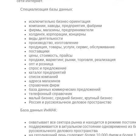
сети Интернет.
Специализация базы данных:
исключительно бизнес-ориентация
компании, заводы, предприятия, фабрики
фирмы, магазины, предприниматели
холдинги, корпорации, концерны
виды деятельности
производство, изготовление
продукция, товары, услуги, сервис, обслуживание
поставщики
цены, стоимость, прайсы
продажи, маркетинг, рынки, торговля, реализация
опт и розница
спрос и предложение
каталог предприятий
список компаний
адреса магазинов
справочник фирм
база данных коммерческих предложений
телефонный справочник
малый бизнес, средний бизнес, крупный бизнес
Россия и русскоязычное деловое пространство
База данных ИнМАК:
охватывает все сектора рынка и находится в режиме посто
поддерживается в актуальном состоянии одновременно из б
русскоязычного делового пространства
на сегодняшний день содержит более 10 000 фирм и более 