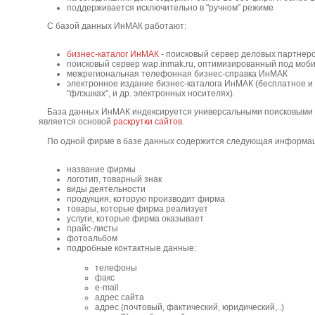
поддерживается исключительно в "ручном" режиме
С базой данных ИнМАК работают:
бизнес-каталог ИнМАК
- поисковый сервер деловых партнер
поисковый сервер wap.inmak.ru, оптимизированный под мо
межрегиональная телефонная бизнес-справка ИнМАК
электронное издание бизнес-каталога ИнМАК (бесплатное и
"флэшках", и др. электронных носителях).
База данных ИнМАК индексируется универсальными поисковыми сист
является основой
раскрутки сайтов
.
По одной фирме в базе данных содержится следующая информац
название фирмы
логотип, товарный знак
виды деятельности
продукция, которую производит фирма
товары, которые фирма реализует
услуги, которые фирма оказывает
прайс-листы
фотоальбом
подробные контактные данные:
телефоны
факс
e-mail
адрес сайта
адрес (почтовый, фактический, юридический,..)